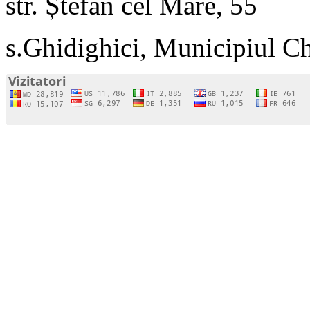
str. Ștefan cel Mare, 55
s.Ghidighici, Municipiul C