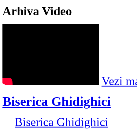
Arhiva Video
Vezi m
Biserica Ghidighici
Biserica Ghidighici