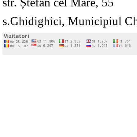
str. Ștefan cel Mare, 55
s.Ghidighici, Municipiul C