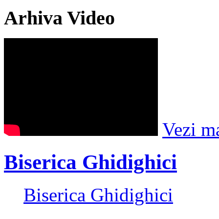
Arhiva Video
Vezi m
Biserica Ghidighici
Biserica Ghidighici