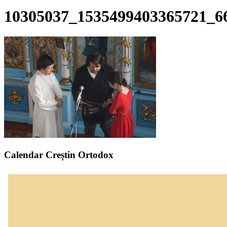
10305037_1535499403365721_6
Calendar Creștin Ortodox