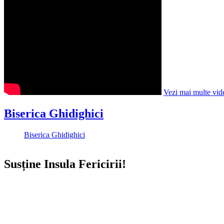
Vezi mai multe vid
Biserica Ghidighici
Biserica Ghidighici
Susține Insula Fericirii!