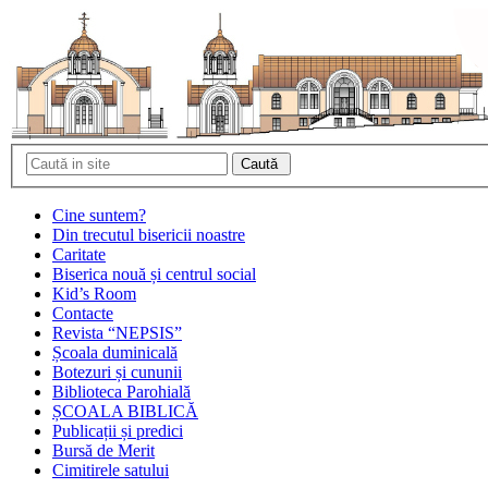
Cine suntem?
Din trecutul bisericii noastre
Caritate
Biserica nouă și centrul social
Kid’s Room
Contacte
Revista “NEPSIS”
Școala duminicală
Botezuri și cununii
Biblioteca Parohială
ȘCOALA BIBLICĂ
Publicații și predici
Bursă de Merit
Cimitirele satului