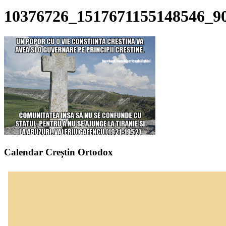
10376726_1517671155148546_9
Calendar Creștin Ortodox