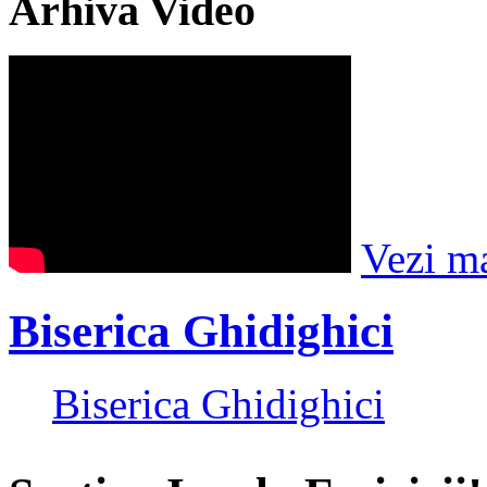
Arhiva Video
Vezi m
Biserica Ghidighici
Biserica Ghidighici