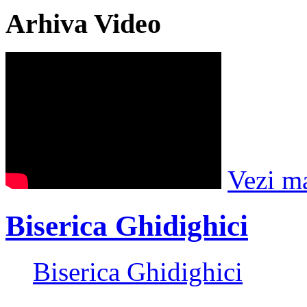
Arhiva Video
Vezi m
Biserica Ghidighici
Biserica Ghidighici