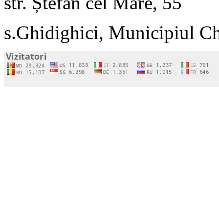
str. Ștefan cel Mare, 55
s.Ghidighici, Municipiul C