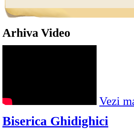
Arhiva Video
Vezi m
Biserica Ghidighici