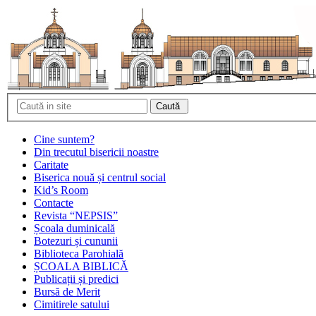
Cine suntem?
Din trecutul bisericii noastre
Caritate
Biserica nouă și centrul social
Kid’s Room
Contacte
Revista “NEPSIS”
Școala duminicală
Botezuri și cununii
Biblioteca Parohială
ȘCOALA BIBLICĂ
Publicații și predici
Bursă de Merit
Cimitirele satului