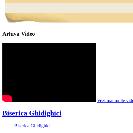
Arhiva Video
Vezi mai multe vid
Biserica Ghidighici
Biserica Ghidighici