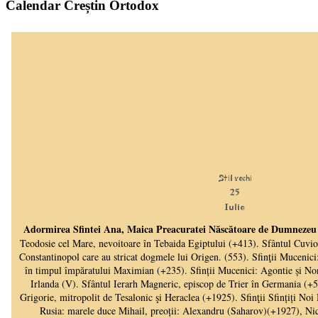
Calendar Creștin Ortodox