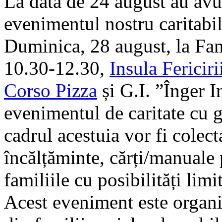
La data de 24 august au avut
evenimentul nostru caritabil
Duminica, 28 august, la Fam
10.30-12.30,
Insula Fericiri
Corso Pizza
și G.I. ”Înger I
evenimentul de caritate cu g
cadrul acestuia vor fi colect
încălțăminte, cărți/manuale 
familiile cu posibilități limi
Acest evenime
nt este organ