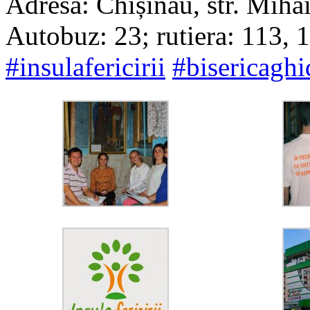
Adresa: Chișinău, str. Miha
Autobuz: 23; rutiera: 113, 
#
insulafericirii
#
bisericaghi