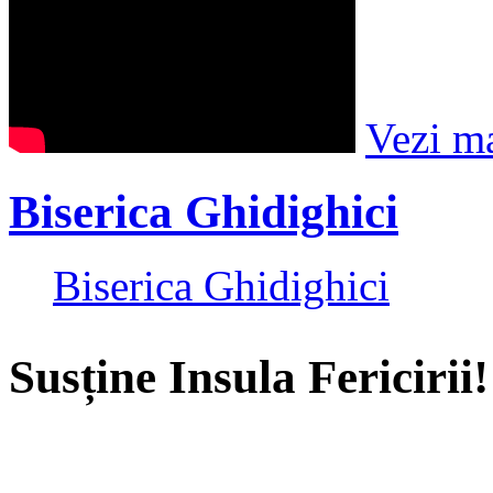
Vezi m
Biserica Ghidighici
Biserica Ghidighici
Susține Insula Fericirii!