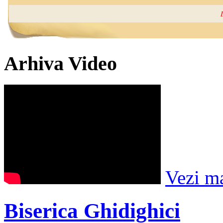
Arhiva Video
Vezi m
Biserica Ghidighici