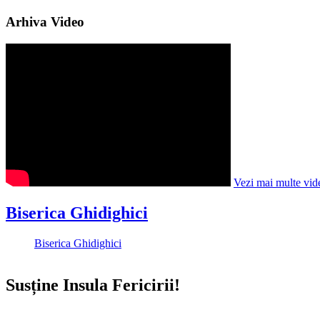
Arhiva Video
Vezi mai multe vid
Biserica Ghidighici
Biserica Ghidighici
Susține Insula Fericirii!