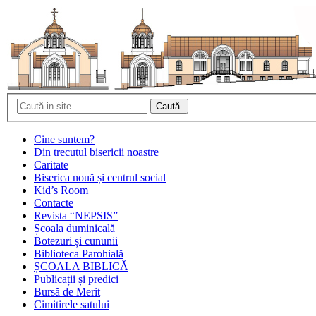
Cine suntem?
Din trecutul bisericii noastre
Caritate
Biserica nouă și centrul social
Kid’s Room
Contacte
Revista “NEPSIS”
Școala duminicală
Botezuri și cununii
Biblioteca Parohială
ȘCOALA BIBLICĂ
Publicații și predici
Bursă de Merit
Cimitirele satului