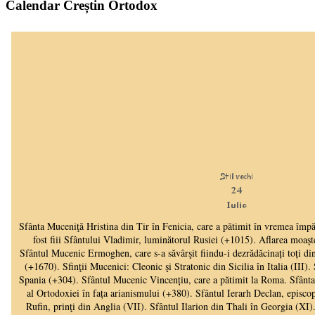
Calendar Creștin Ortodox