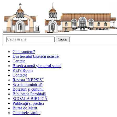
Cine suntem?
Din trecutul bisericii noastre
Caritate
Biserica nouă și centrul social
Kid’s Room
Contacte
Revista “NEPSIS”
Școala duminicală
Botezuri și cununii
Biblioteca Parohială
ȘCOALA BIBLICĂ
Publicații și predici
Bursă de Merit
Cimitirele satului