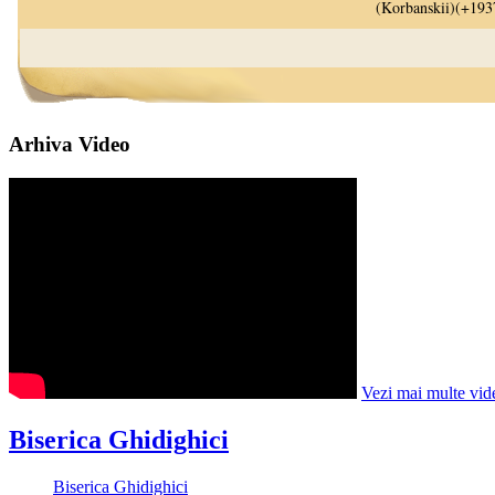
Arhiva Video
Vezi mai multe vid
Biserica Ghidighici
Biserica Ghidighici