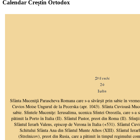
Calendar Creștin Ortodox