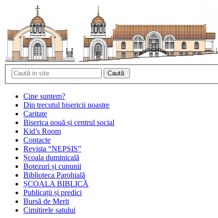
Cine suntem?
Din trecutul bisericii noastre
Caritate
Biserica nouă și centrul social
Kid’s Room
Contacte
Revista “NEPSIS”
Școala duminicală
Botezuri și cununii
Biblioteca Parohială
ȘCOALA BIBLICĂ
Publicații și predici
Bursă de Merit
Cimitirele satului