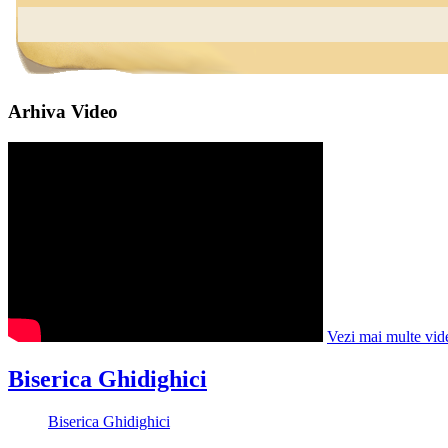
Arhiva Video
Vezi mai multe vid
Biserica Ghidighici
Biserica Ghidighici