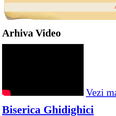
Arhiva Video
Vezi m
Biserica Ghidighici