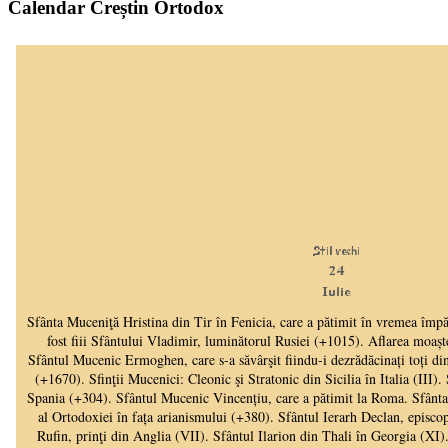
Calendar Creștin Ortodox