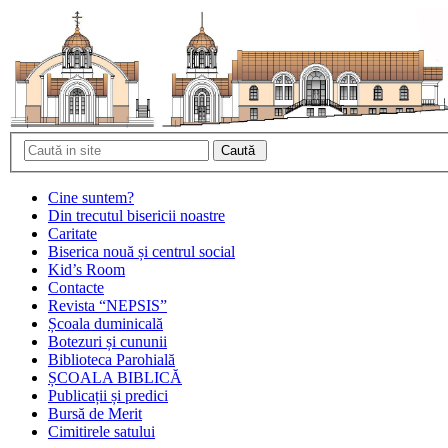
Cine suntem?
Din trecutul bisericii noastre
Caritate
Biserica nouă și centrul social
Kid’s Room
Contacte
Revista “NEPSIS”
Școala duminicală
Botezuri și cununii
Biblioteca Parohială
ȘCOALA BIBLICĂ
Publicații și predici
Bursă de Merit
Cimitirele satului