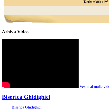
Arhiva Video
Vezi mai multe vid
Biserica Ghidighici
Biserica Ghidighici