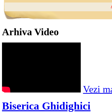
Arhiva Video
Vezi m
Biserica Ghidighici