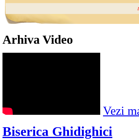
Arhiva Video
Vezi m
Biserica Ghidighici