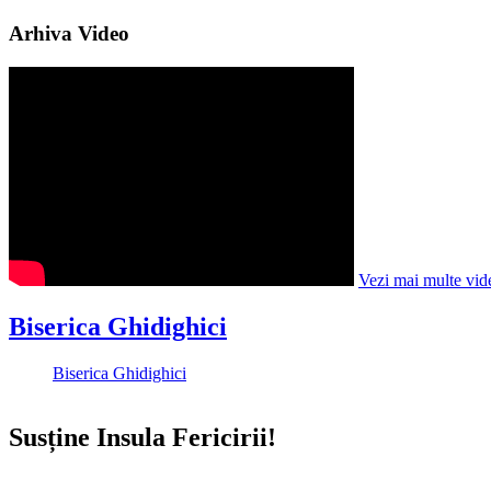
Arhiva Video
Vezi mai multe vid
Biserica Ghidighici
Biserica Ghidighici
Susține Insula Fericirii!