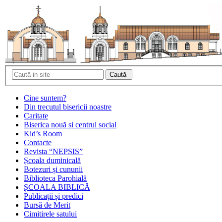
Cine suntem?
Din trecutul bisericii noastre
Caritate
Biserica nouă și centrul social
Kid’s Room
Contacte
Revista “NEPSIS”
Școala duminicală
Botezuri și cununii
Biblioteca Parohială
ȘCOALA BIBLICĂ
Publicații și predici
Bursă de Merit
Cimitirele satului