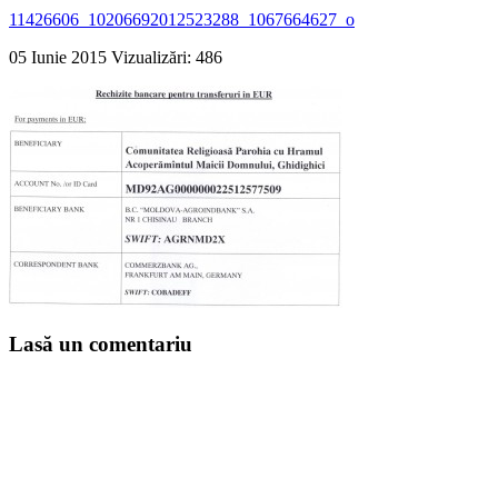
11426606_10206692012523288_1067664627_o
05 Iunie 2015
Vizualizări: 486
Lasă un comentariu