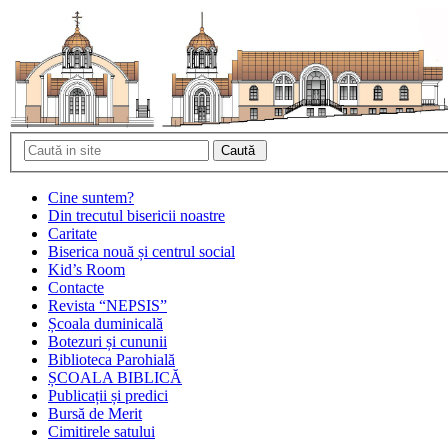
Cine suntem?
Din trecutul bisericii noastre
Caritate
Biserica nouă și centrul social
Kid’s Room
Contacte
Revista “NEPSIS”
Școala duminicală
Botezuri și cununii
Biblioteca Parohială
ȘCOALA BIBLICĂ
Publicații și predici
Bursă de Merit
Cimitirele satului