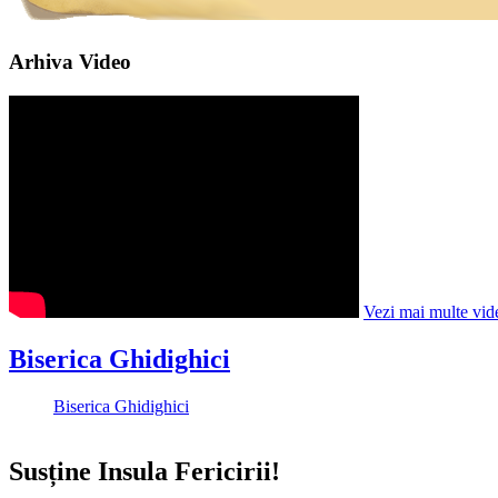
Arhiva Video
Vezi mai multe vid
Biserica Ghidighici
Biserica Ghidighici
Susține Insula Fericirii!