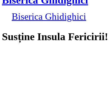
Biserica Ghidighici
Biserica Ghidighici
Susține Insula Fericirii!