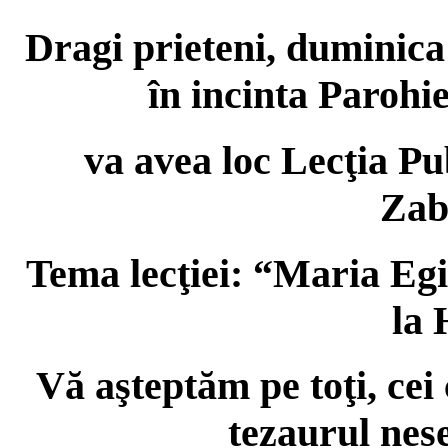
Dragi prieteni, duminica 
în incinta Parohi
va avea loc
Lecţia Pu
Zab
Tema lecţiei: “Maria Egi
la 
Vă aşteptăm pe toţi, cei 
tezaurul nese