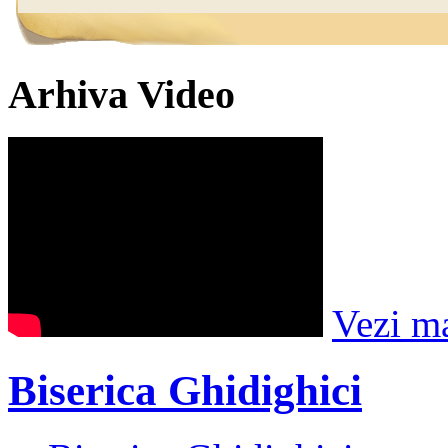
Arhiva Video
Vezi m
Biserica Ghidighici