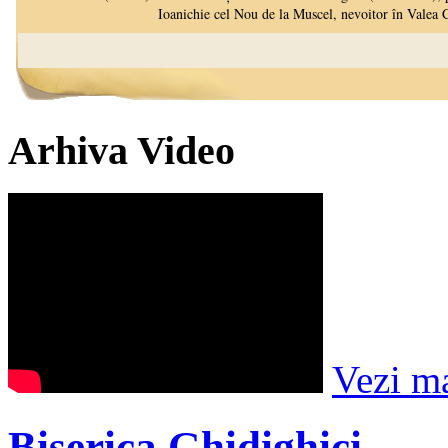
Arhiva Video
Vezi m
Biserica Ghidighici