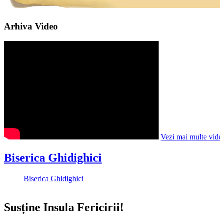
Arhiva Video
Vezi mai multe vid
Biserica Ghidighici
Biserica Ghidighici
Susține Insula Fericirii!