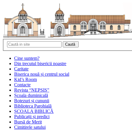
Cine suntem?
Din trecutul bisericii noastre
Caritate
Biserica nouă și centrul social
Kid’s Room
Contacte
Revista “NEPSIS”
Școala duminicală
Botezuri și cununii
Biblioteca Parohială
ȘCOALA BIBLICĂ
Publicații și predici
Bursă de Merit
Cimitirele satului