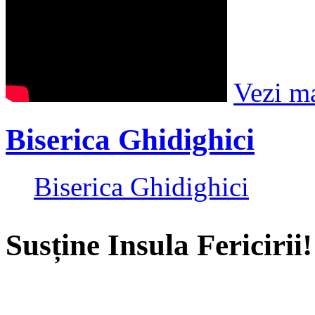
Vezi m
Biserica Ghidighici
Biserica Ghidighici
Susține Insula Fericirii!