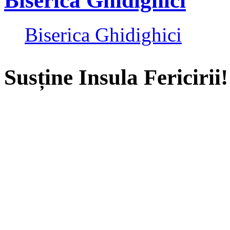
Biserica Ghidighici
Biserica Ghidighici
Susține Insula Fericirii!