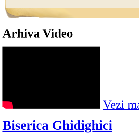
Arhiva Video
Vezi m
Biserica Ghidighici