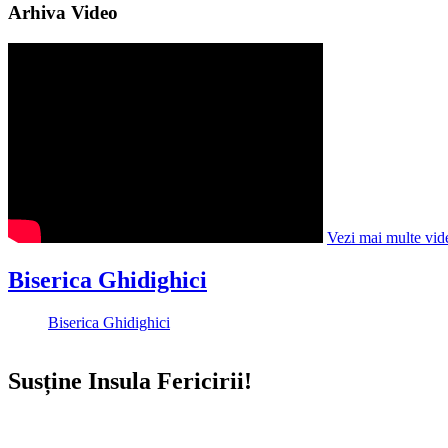
Arhiva Video
Vezi mai multe vid
Biserica Ghidighici
Biserica Ghidighici
Susține Insula Fericirii!