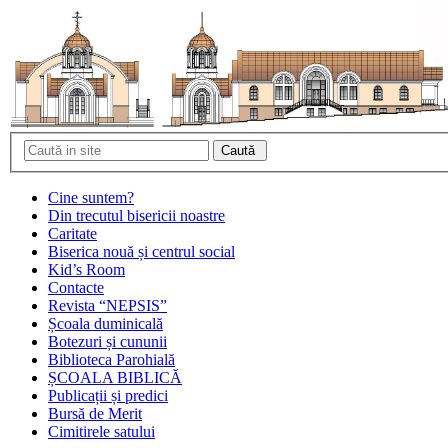
Cine suntem?
Din trecutul bisericii noastre
Caritate
Biserica nouă și centrul social
Kid’s Room
Contacte
Revista “NEPSIS”
Școala duminicală
Botezuri și cununii
Biblioteca Parohială
ȘCOALA BIBLICĂ
Publicații și predici
Bursă de Merit
Cimitirele satului