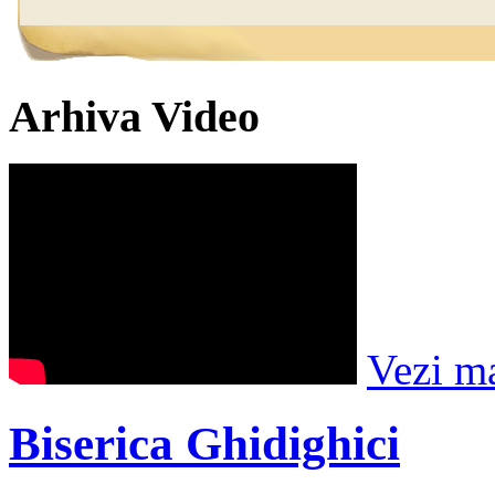
Arhiva Video
Vezi m
Biserica Ghidighici