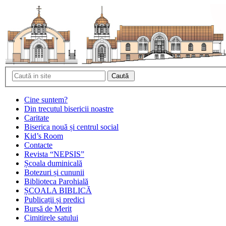
Cine suntem?
Din trecutul bisericii noastre
Caritate
Biserica nouă și centrul social
Kid’s Room
Contacte
Revista “NEPSIS”
Școala duminicală
Botezuri și cununii
Biblioteca Parohială
ȘCOALA BIBLICĂ
Publicații și predici
Bursă de Merit
Cimitirele satului