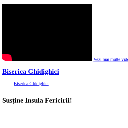
Vezi mai multe vid
Biserica Ghidighici
Biserica Ghidighici
Susține Insula Fericirii!