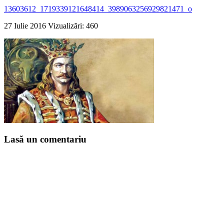
13603612_1719339121648414_3989063256929821471_o
27 Iulie 2016
Vizualizări: 460
Lasă un comentariu