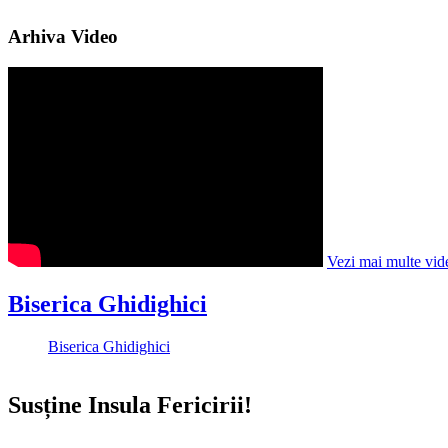
Arhiva Video
Vezi mai multe vid
Biserica Ghidighici
Biserica Ghidighici
Susține Insula Fericirii!