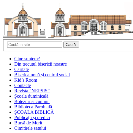
Cine suntem?
Din trecutul bisericii noastre
Caritate
Biserica nouă și centrul social
Kid’s Room
Contacte
Revista “NEPSIS”
Școala duminicală
Botezuri și cununii
Biblioteca Parohială
ȘCOALA BIBLICĂ
Publicații și predici
Bursă de Merit
Cimitirele satului