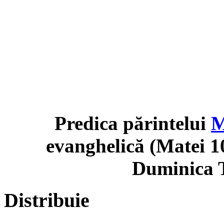
Predica părintelui
M
evanghelică (Matei 10
Duminica T
Distribuie