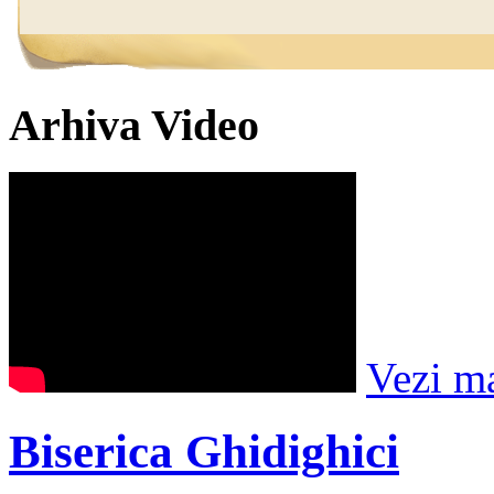
Arhiva Video
Vezi m
Biserica Ghidighici