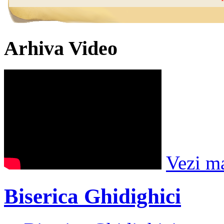
Arhiva Video
Vezi m
Biserica Ghidighici