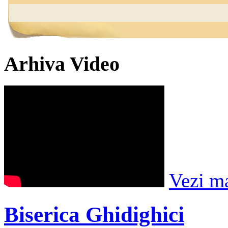
Arhiva Video
Vezi m
Biserica Ghidighici