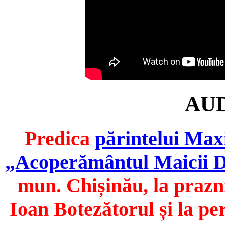
AU
Predica
părintelui Max
„Acoperământul Maicii D
mun. Chișinău, la prazni
Ioan Botezătorul și la pe