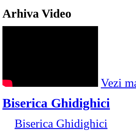
Arhiva Video
Vezi m
Biserica Ghidighici
Biserica Ghidighici