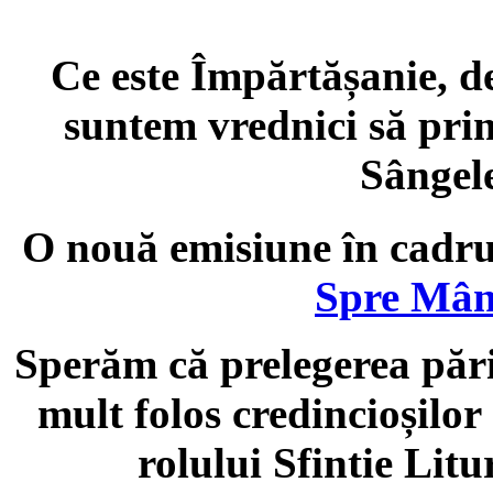
Ce este Împărtășanie, d
suntem vrednici să prim
Sângel
O nouă emisiune în cadru
Spre Mânt
Sperăm că prelegerea păr
mult folos credincioșilor 
rolului Sfintie Litu