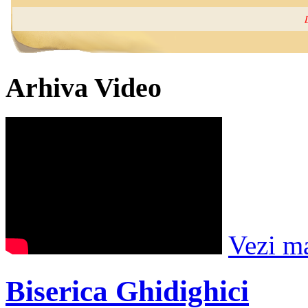
Arhiva Video
Vezi m
Biserica Ghidighici