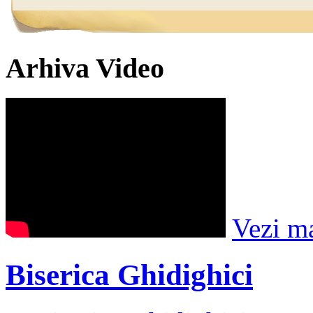
Arhiva Video
Vezi m
Biserica Ghidighici