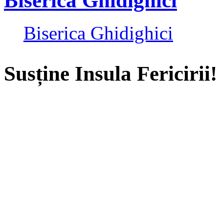
Biserica Ghidighici
Biserica Ghidighici
Susține Insula Fericirii!