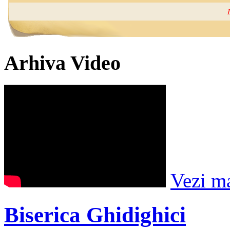
Arhiva Video
Vezi m
Biserica Ghidighici