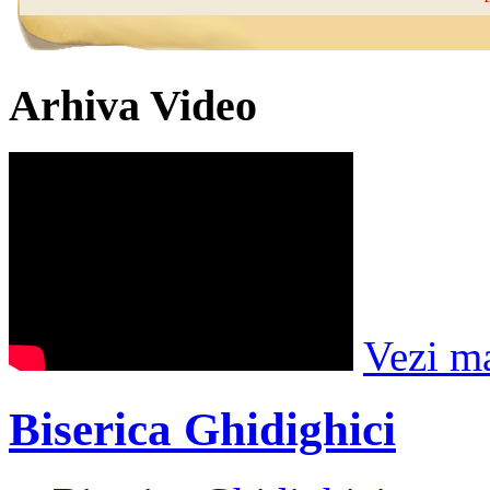
Arhiva Video
Vezi m
Biserica Ghidighici