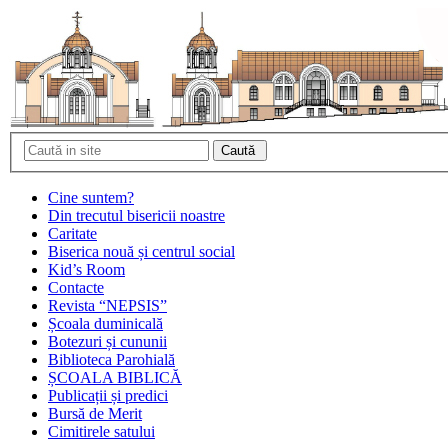
Cine suntem?
Din trecutul bisericii noastre
Caritate
Biserica nouă și centrul social
Kid’s Room
Contacte
Revista “NEPSIS”
Școala duminicală
Botezuri și cununii
Biblioteca Parohială
ȘCOALA BIBLICĂ
Publicații și predici
Bursă de Merit
Cimitirele satului