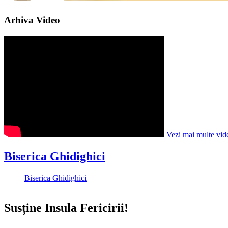
Arhiva Video
Vezi mai multe vid
Biserica Ghidighici
Biserica Ghidighici
Susține Insula Fericirii!