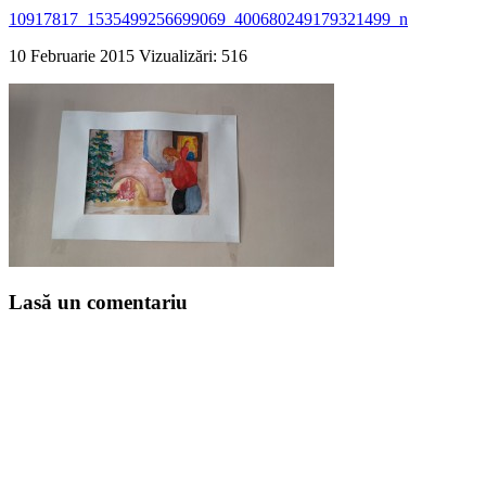
10917817_1535499256699069_400680249179321499_n
10 Februarie 2015
Vizualizări: 516
Lasă un comentariu