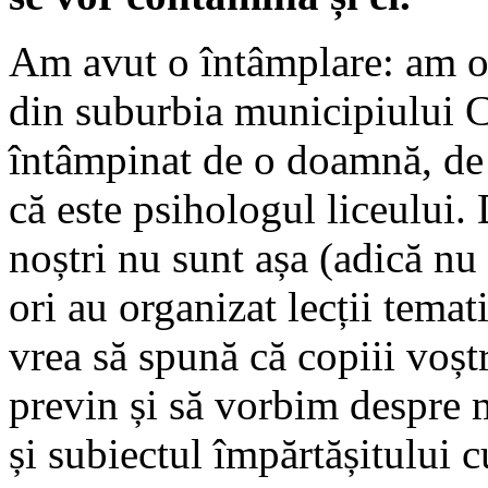
Am avut o întâmplare: am or
din suburbia municipiului C
întâmpinat de o doamnă, de v
că este psihologul liceului.
noștri nu sunt așa (adică nu
ori au organizat lecții tem
vrea să spună că copiii voștr
previn și să vorbim despre 
și subiectul împărtășitului c