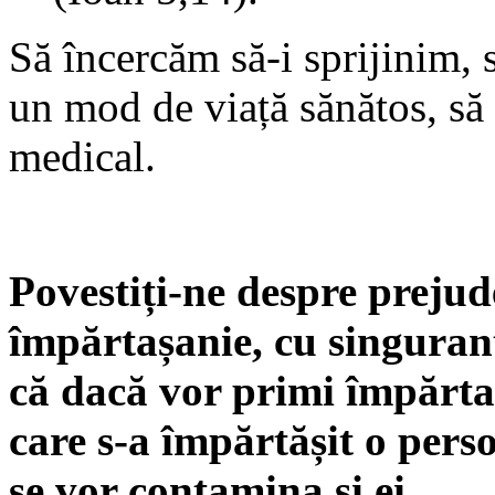
Să încercăm să-i sprijinim, s
un mod de viață sănătos, să 
medical.
Povestiți-ne despre prejude
împărtașanie, cu singuranț
că dacă vor primi împărtaș
care s-a împărtășit o pers
se vor contamina și ei.