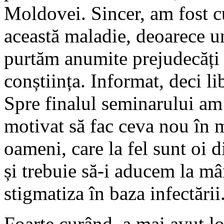
Moldovei. Sincer, am fost c
această maladie, deoarece u
purtăm anumite prejudecăți 
conștiința. Informat, deci li
Spre finalul seminarului am 
motivat să fac ceva nou în m
oameni, care la fel sunt oi 
și trebuie să-i aducem la mâ
stigmatiza în baza infectării
Foarte curând, a mai avut l