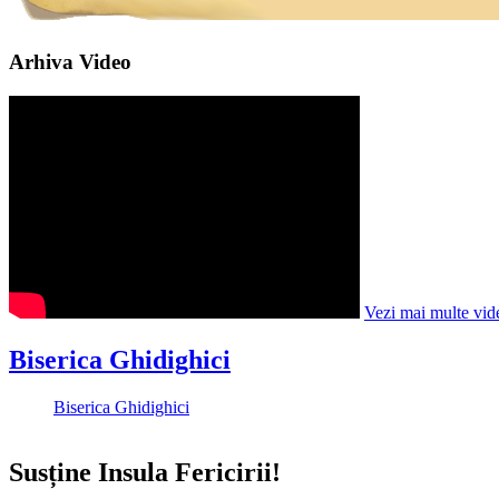
Arhiva Video
Vezi mai multe vid
Biserica Ghidighici
Biserica Ghidighici
Susține Insula Fericirii!