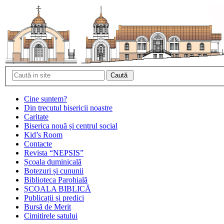
Cine suntem?
Din trecutul bisericii noastre
Caritate
Biserica nouă și centrul social
Kid’s Room
Contacte
Revista “NEPSIS”
Școala duminicală
Botezuri și cununii
Biblioteca Parohială
ȘCOALA BIBLICĂ
Publicații și predici
Bursă de Merit
Cimitirele satului