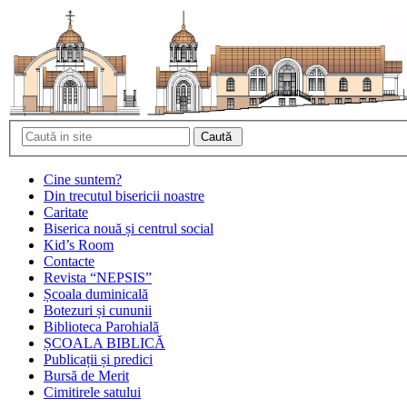
Cine suntem?
Din trecutul bisericii noastre
Caritate
Biserica nouă și centrul social
Kid’s Room
Contacte
Revista “NEPSIS”
Școala duminicală
Botezuri și cununii
Biblioteca Parohială
ȘCOALA BIBLICĂ
Publicații și predici
Bursă de Merit
Cimitirele satului