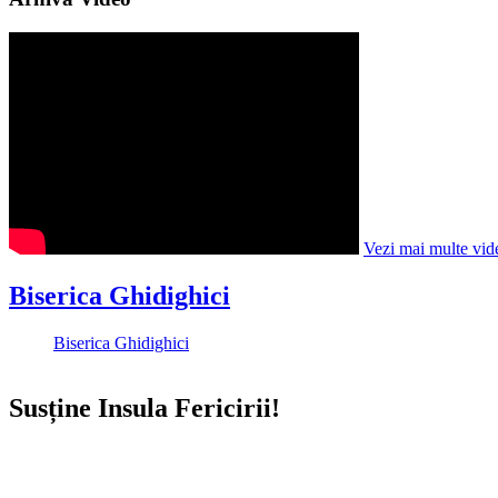
Vezi mai multe vid
Biserica Ghidighici
Biserica Ghidighici
Susține Insula Fericirii!