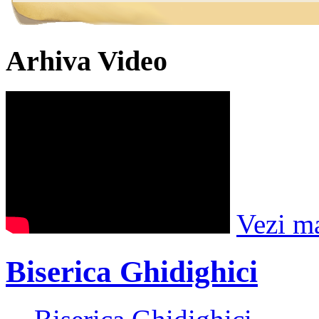
Arhiva Video
Vezi m
Biserica Ghidighici