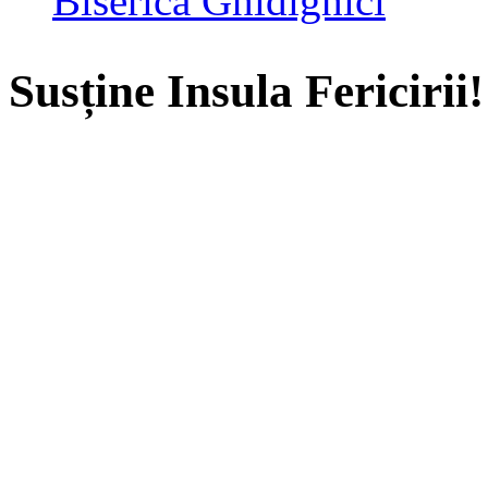
Biserica Ghidighici
Susține Insula Fericirii!