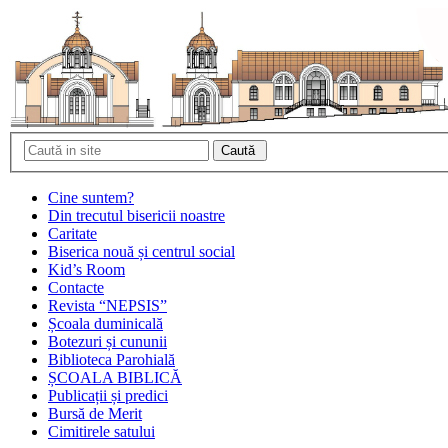
Cine suntem?
Din trecutul bisericii noastre
Caritate
Biserica nouă și centrul social
Kid’s Room
Contacte
Revista “NEPSIS”
Școala duminicală
Botezuri și cununii
Biblioteca Parohială
ȘCOALA BIBLICĂ
Publicații și predici
Bursă de Merit
Cimitirele satului