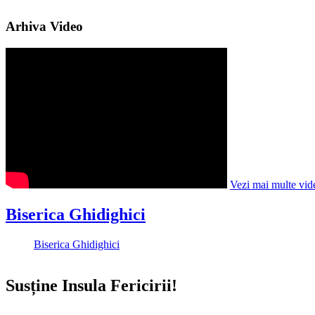
Arhiva Video
Vezi mai multe vid
Biserica Ghidighici
Biserica Ghidighici
Susține Insula Fericirii!