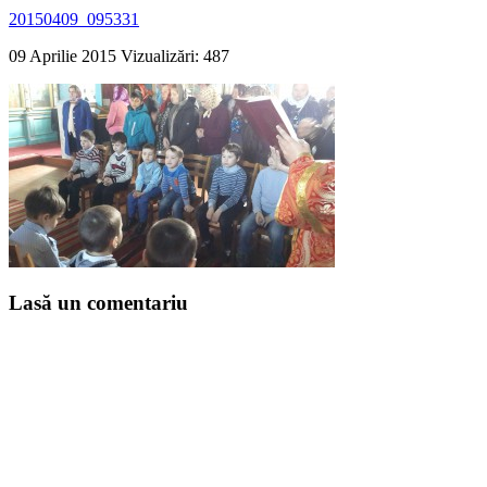
20150409_095331
09 Aprilie 2015
Vizualizări: 487
Lasă un comentariu