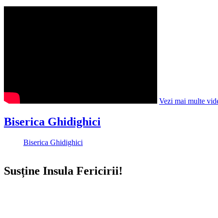
Vezi mai multe vid
Biserica Ghidighici
Biserica Ghidighici
Susține Insula Fericirii!