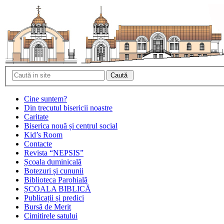
Cine suntem?
Din trecutul bisericii noastre
Caritate
Biserica nouă și centrul social
Kid’s Room
Contacte
Revista “NEPSIS”
Școala duminicală
Botezuri și cununii
Biblioteca Parohială
ȘCOALA BIBLICĂ
Publicații și predici
Bursă de Merit
Cimitirele satului