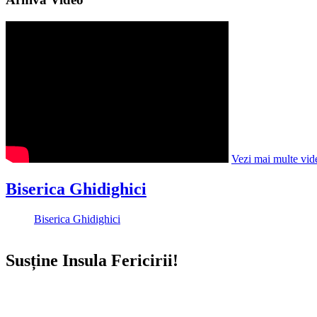
Vezi mai multe vid
Biserica Ghidighici
Biserica Ghidighici
Susține Insula Fericirii!