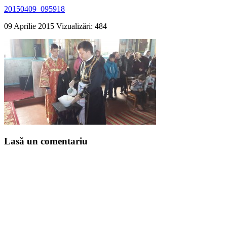
20150409_095918
09 Aprilie 2015
Vizualizări: 484
Lasă un comentariu