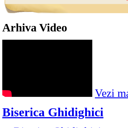
Arhiva Video
Vezi m
Biserica Ghidighici